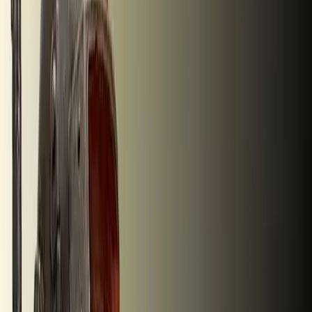
gamerlər, mobil oyun sevənlər, oyunlara balans əlavə etmək
istəyənlər və ucuz oyun daxili paket axtaran istifadəçilər üçün uyğun
seçim ola bilər.
Məhsul haqqında
• Blood Strike Avropa Serveri üçün oyun daxili balans və paket
əlavəsi formatında təqdim olunur, bu da istifadəçiyə seçdiyi paketi
öz oyun hesabında istifadə etməyə imkan verir.
• Gold (Qızıl), Ultra Skin Lucky Chest, Level Up Pass, Strike Pass
Elite və Strike Pass Premium kimi seçimlər Blood Strike oyun
təcrübəsini daha zəngin etməyə kömək edir.
• Məhsul istifadəçinin oyundakı Hesab ID məlumatı əsasında
avtomatik formada tətbiq olunur və əlavə hesab təqdimatı tələb
etmir.
• Blood Strike oynayan istifadəçilər oyun daxili uyğun alışlar və
paketlər üçün bu xidmətdən yararlana bilərlər.
• Avropa Serveri üçün nəzərdə tutulduğu üçün sifariş zamanı server
və hesab uyğunluğuna diqqət etmək vacibdir.
• Sifariş prosesi 7/24 avtomatik işləyən sistem üzərindən həyata
keçirilir və istifadəçiyə daha rahat balans əlavə təcrübəsi təqdim edir.
• Məhsul oyun balansı kateqoriyasına aiddir və fiziki məhsul kimi
göndərilmir.
• Blood Strike Gold almaq, Blood Strike balans artırmaq və oyun
daxili paket əldə etmək istəyənlər üçün
Based.Az
üzərindən əlçatan