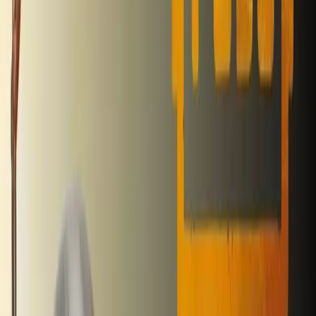
Oyun Valyutaları (Top-Up)
7
₼
Mobile Legends - Almaz / Diamond
Oyun Valyutaları (Top-Up)
0.32
₼
Pubg UC - key
Oyun Valyutaları (Top-Up)
Məhsul Haqqında
İstifadə Qaydaları
Blood Strike Avropa Serveri - Gold və Oyun Daxili Əlavələr
Blood Strike Avropa Serveri məhsulu Blood Strike oyununda Gold
(Qızıl), Ultra Skin Lucky Chest, Level Up Pass, Strike Pass Elite və
Strike Pass Premium kimi oyun daxili əlavələri əldə etmək istəyən
oyunçular üçün hazırlanmış rəqəmsal oyun balansı xidmətidir. Bu
məhsul fiziki məhsul deyil, istifadəçinin oyundakı hesabına uyğun
formada tətbiq olunan avtomatik oyun balansı və paket əlavə etmə